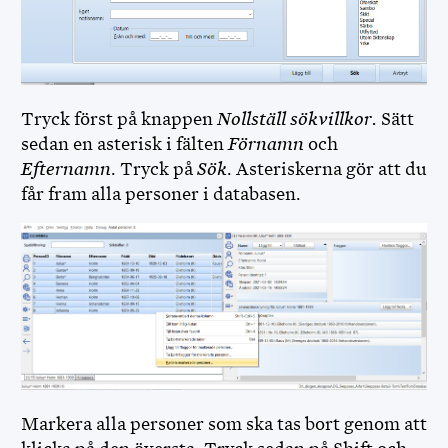
DISGEN NEDLADDNING
DIS WEBBSHOP
Tryck först på knappen
Nollställ sökvillkor.
Sätt
sedan en asterisk i fälten
Förnamn
och
Efternamn
. Tryck på
Sök
. Asteriskerna gör att du
får fram alla personer i databasen.
Markera alla personer som ska tas bort genom att