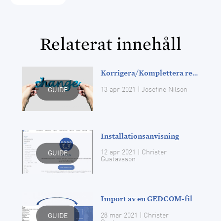
Relaterat innehåll
Korrigera/Komplettera registrerade uppgifter
13 apr 2021
| Josefine Nilson
GUIDE
Installationsanvisning
12 apr 2021
| Christer
GUIDE
Gustavsson
Import av en GEDCOM-fil
28 mar 2021
| Christer
GUIDE