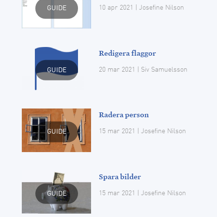
10 apr 2021
| Josefine Nilson
GUIDE
Redigera flaggor
20 mar 2021
| Siv Samuelsson
GUIDE
Radera person
15 mar 2021
| Josefine Nilson
GUIDE
Spara bilder
15 mar 2021
| Josefine Nilson
GUIDE