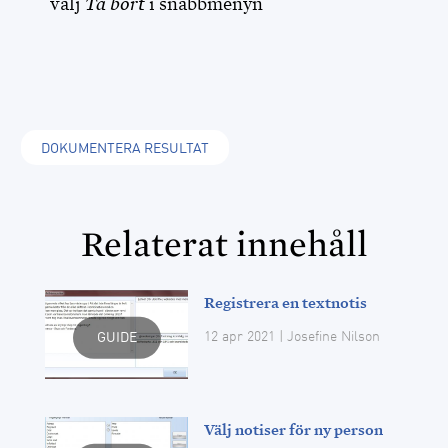
välj
Ta bort
i snabbmenyn
DOKUMENTERA RESULTAT
Relaterat innehåll
Registrera en textnotis
12 apr 2021
| Josefine Nilson
GUIDE
Välj notiser för ny person