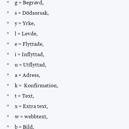
g = Begravd,
s = Dödsorsak,
y = Yrke,
l = Levde,
e = Flyttade,
i = Inflyttad,
u = Utflyttad,
a = Adress,
k = Konfirmation,
t = Text,
x = Extra text,
w = webbtext,
b = Bild,