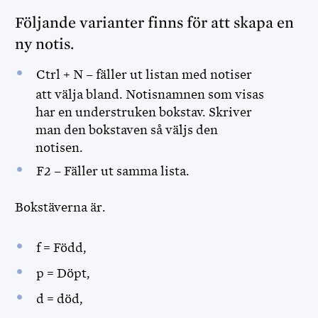
Följande varianter finns för att skapa en
ny notis.
Ctrl + N – fäller ut listan med notiser
att välja bland. Notisnamnen som visas
har en understruken bokstav. Skriver
man den bokstaven så väljs den
notisen.
F2 – Fäller ut samma lista.
Bokstäverna är.
f = Född,
p = Döpt,
d = död,